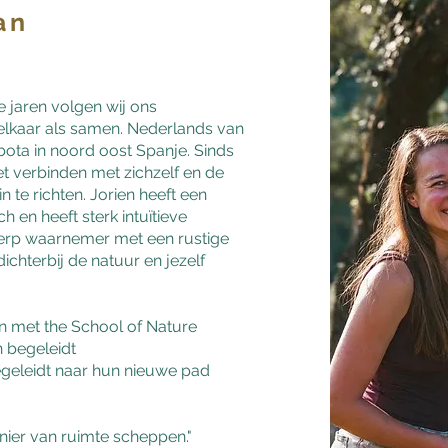
an
le jaren volgen wij ons
 elkaar als samen. Nederlands van
abota in noord oost Spanje. Sinds
t verbinden met zichzelf en de
n te richten. Jorien heeft een
 en heeft sterk intuïtieve
cherp waarnemer met een rustige
ichterbij de natuur en jezelf
en met the School of Nature
 begeleidt
geleidt naar hun nieuwe pad
anier van ruimte scheppen."