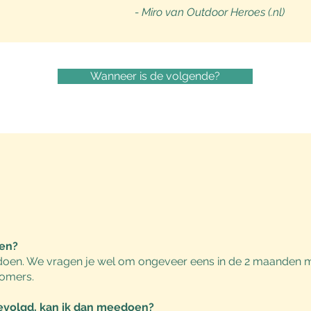
- Miro van Outdoor Heroes (.nl)
Wanneer is de volgende?
en?
oen. We vragen je wel om ongeveer eens in de 2 maanden m
komers.
e gevolgd, kan ik dan meedoen?