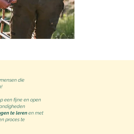
mensen die
n!
p een fijne en open
tandigheden
ngen te leren
en met
en proces te