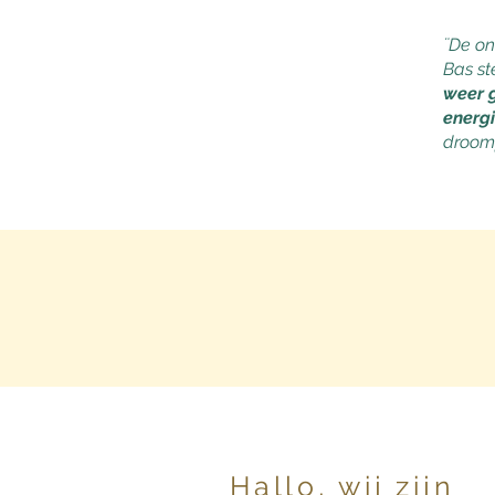
¨De on
Bas st
weer g
energi
droom
Hallo, wij zijn